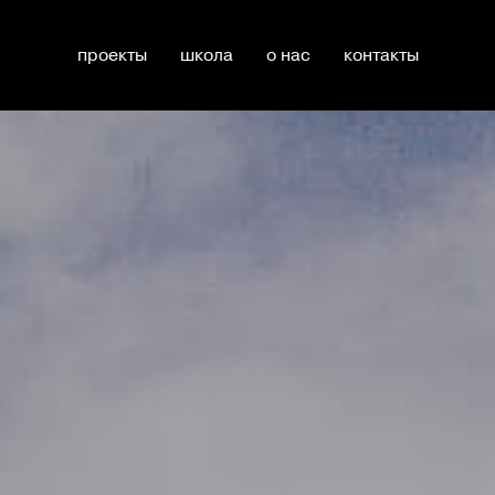
проекты
школа
о нас
контакты
лайн-курс подготовки к печати
онлайн-курс сторит