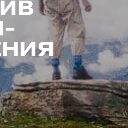
СИВ
-
НИЯ