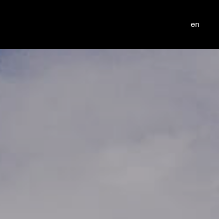
en
еллинга
онлайн-курс дизайн-мышления