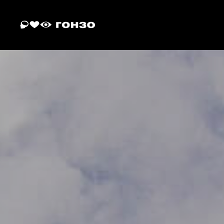
онлайн-курс графического дизайна
он